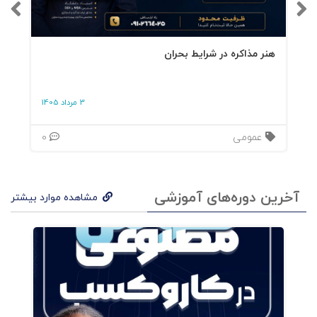
دل‌مشغولی‌های نسل هزاره، باید دل‌مشغولی شما
باشد سه کلمه‌ای که خواسته‌ی واقعی زنان نسل
هنر مذاکره در شرایط بحران
هزاره را نمایان می‌کند خیاطی، تتو کردن، تکنولوژی،
و گسترش آنها با بازاریابی اینفلوئنسرهای اصلی این
3 مرداد 1405
نسل مطرح، هم واقعی هستند و هم خیالی
عمومی
0
ورزشکاران، ایده‌های بزرگ، ریاضیات و علوم! زنان
نسل هزاره به فمینیسم، کار زیاد و مهمتر از همه به
آخرین دوره‌های آموزشی
خودشان باور دارند زنان نسل هزاره خصوصیات
مشاهده موارد بیشتر
اخلاقی خاص خود را دارند و این خصوصیات روی
کاروکسب و فروش شما تأثیر بسزایی دارند اگر با این
7 روند آشنایی ندارید، در مسابقه عقب مانده‌اید در
تبلیغات 5 ثانیه فرصت دارید تا خود را ثابت کنید