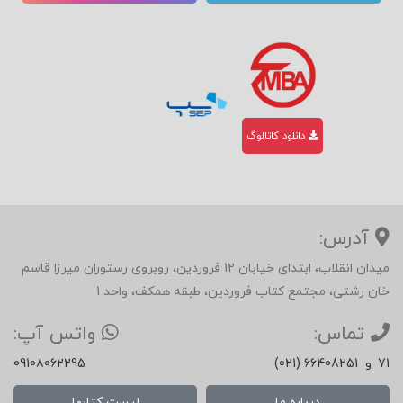
دانلود کاتالوگ
آدرس:
میدان انقلاب، ابتدای خیابان 12 فروردین، روبروی رستوران میرزا قاسم
خان رشتی، مجتمع کتاب فروردین، طبقه همکف، واحد 1
تماس:
واتس آپ:
71
و
(021) 66408251
09108062295
درباره ما
لیست کتابها