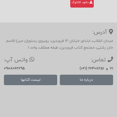
دانلود کاتالوگ
آدرس:
میدان انقلاب، ابتدای خیابان 12 فروردین، روبروی رستوران میرزا قاسم
خان رشتی، مجتمع کتاب فروردین، طبقه همکف، واحد 1
تماس:
واتس آپ:
71
و
(021) 66408251
09108062295
درباره ما
لیست کتابها