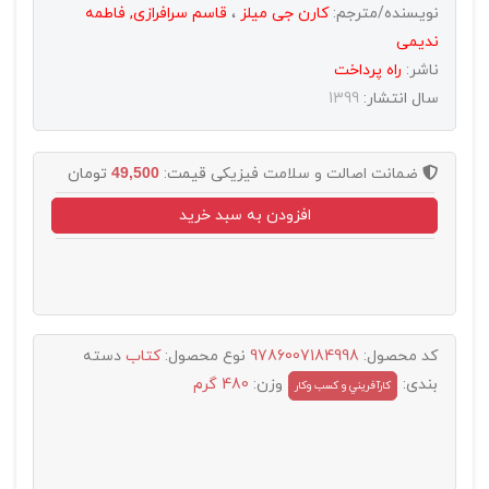
نویسنده/مترجم:
کارن جی میلز
،
قاسم سرافرازی, فاطمه
ندیمی
ناشر:
راه پرداخت
سال انتشار:
1399
ضمانت اصالت و سلامت فیزیکی
قیمت:
49,500
تومان
افزودن به سبد خرید
کد محصول:
9786007184998
نوع محصول:
کتاب
دسته
بندی:
وزن:
480 گرم
کارآفريني و کسب وکار