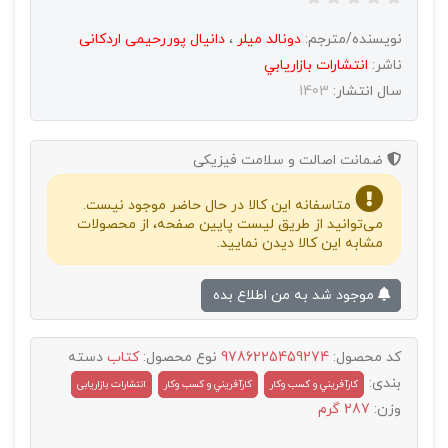
نویسنده/مترجم:
دونالد میلر
،
دانیال پوررحیمی اردکانی
ناشر:
انتشارات بازاريابي
سال انتشار:
1403
ضمانت اصالت و سلامت فیزیکی
متاسفانه این کالا در حال حاضر موجود نیست.
می‌توانید از طریق لیست پایین صفحه، از محصولات
مشابه این کالا دیدن نمایید.
موجود شد به من اطلاع بده
کد محصول:
9786225459274
نوع محصول:
کتاب
دسته
بندی:
کارآفريني و کسب وکار
كارآفريني و كسب وكار
انتشارات بازاریابی
وزن:
287 گرم