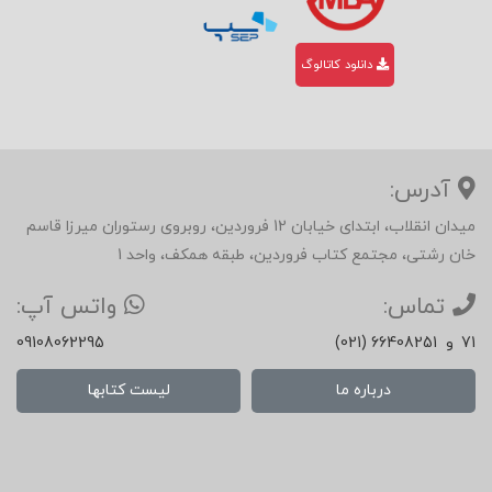
دانلود کاتالوگ
آدرس:
میدان انقلاب، ابتدای خیابان 12 فروردین، روبروی رستوران میرزا قاسم
خان رشتی، مجتمع کتاب فروردین، طبقه همکف، واحد 1
تماس:
واتس آپ:
71
و
(021) 66408251
09108062295
درباره ما
لیست کتابها