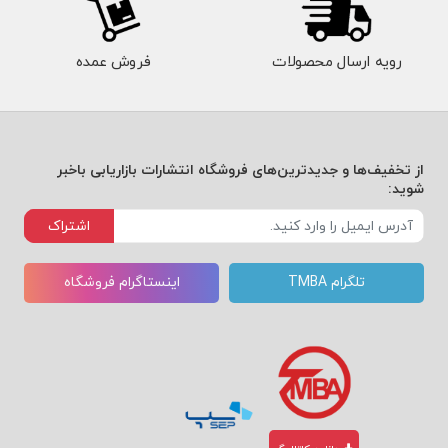
عات
بازاندیشی کنند و عواقب منفی خوب گوش
ارزش
ندادن را در نظر بگیرند. (Library Journal)
رویه ارسال محصولات
فروش عمده
مند
کیت مرفی اینجاست تا اهمیت خوب
در
گوش سپردن را به ما یادآور شود. (The
حوزه‌
Observer)
از تخفیف‌ها و جدیدترین‌های فروشگاه انتشارات بازاریابی باخبر
های
کیت مرفی در کتاب راه و رسم گوش دادن،
شوید:
علوم
به حقیقتی ناخوشایند اشاره کرده است: ما
اشتراک
رفتار
ممکن است در پیش بردن مکالمات عالی
تلگرام TMBA
اینستاگرام فروشگاه
ی،
باشیم، اما شاید آنقدرها هم شنونده‌ی خوبی
علوم
نباشیم. (Independent)
اعصا
گوش دادنِ واقعی، لحظه‌ای از هماهنگی و
ب و
درکِ حداکثری را رقم می‌زند. (تایمز)
روان‌