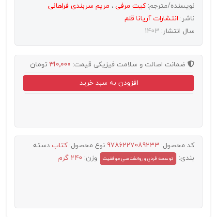
نویسنده/مترجم:
کیت مرفی
،
مریم سربندی فراهانی
ناشر:
انتشارات آريانا قلم
سال انتشار:
1403
ضمانت اصالت و سلامت فیزیکی
قیمت:
310,000
تومان
افزودن به سبد خرید
کد محصول:
9786227089233
نوع محصول:
کتاب
دسته
بندی:
وزن:
240 گرم
توسعه فردي و روانشناسي موفقيت