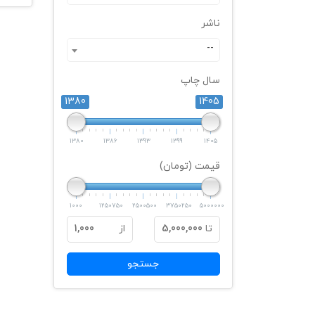
ناشر
--
سال چاپ
1380
1405
1380
1386
1393
1399
1405
قیمت (تومان)
1000
1250750
2500500
3750250
5000000
تا
5,000,000
از
1,000
جستجو