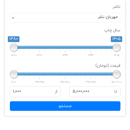
ناشر
مهربان نشر
سال چاپ
1380
1405
1380
1386
1393
1399
1405
قیمت (تومان)
1000
1250750
2500500
3750250
5000000
تا
5,000,000
از
1,000
جستجو