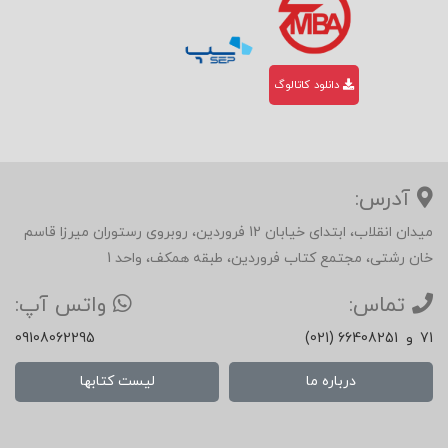
دانلود کاتالوگ
آدرس:
میدان انقلاب، ابتدای خیابان 12 فروردین، روبروی رستوران میرزا قاسم
خان رشتی، مجتمع کتاب فروردین، طبقه همکف، واحد 1
تماس:
واتس آپ:
71
و
(021) 66408251
09108062295
درباره ما
لیست کتابها