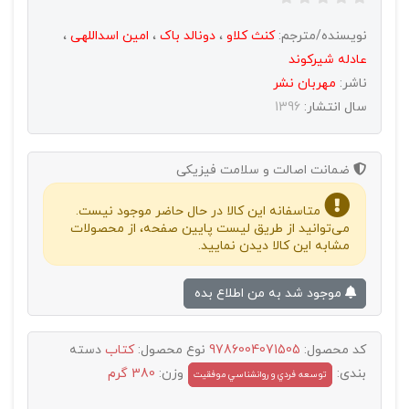
نویسنده/مترجم:
کنث کلاو
،
دونالد باک
،
امین اسداللهی
،
عادله شیرکوند
ناشر:
مهربان نشر
سال انتشار:
1396
ضمانت اصالت و سلامت فیزیکی
متاسفانه این کالا در حال حاضر موجود نیست.
می‌توانید از طریق لیست پایین صفحه، از محصولات
مشابه این کالا دیدن نمایید.
موجود شد به من اطلاع بده
کد محصول:
9786004071505
نوع محصول:
کتاب
دسته
بندی:
وزن:
380 گرم
توسعه فردي و روانشناسي موفقيت