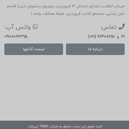
میدان انقلاب، ابتدای خیابان 12 فروردین، روبروی رستوران میرزا قاسم
خان رشتی، مجتمع کتاب فروردین، طبقه همکف، واحد 1
تماس:
واتس آپ:
71
و
(021) 66408251
09108062295
درباره ما
لیست کتابها
کلیه حقوق این سایت متعلق به شرکت
TMBA
می‌باشد.