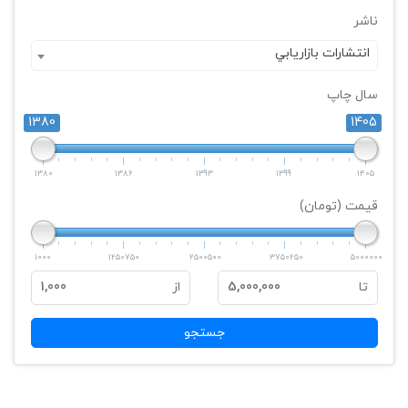
ناشر
انتشارات بازاريابي
سال چاپ
1380
1405
1380
1386
1393
1399
1405
قیمت (تومان)
1000
1250750
2500500
3750250
5000000
تا
5,000,000
از
1,000
جستجو