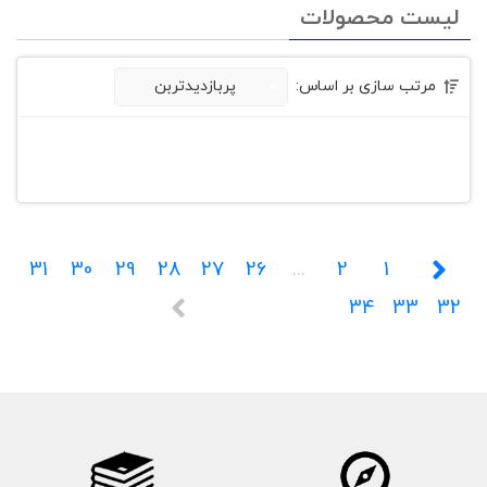
لیست محصولات
مرتب سازی بر اساس:
پربازدیدتربن
31
30
29
28
27
26
...
2
1
34
33
32