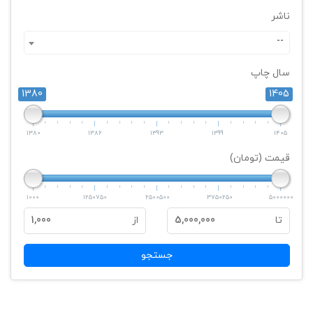
ناشر
--
سال چاپ
1380
1405
1380
1386
1393
1399
1405
قیمت (تومان)
1000
1250750
2500500
3750250
5000000
تا
5,000,000
از
1,000
جستجو