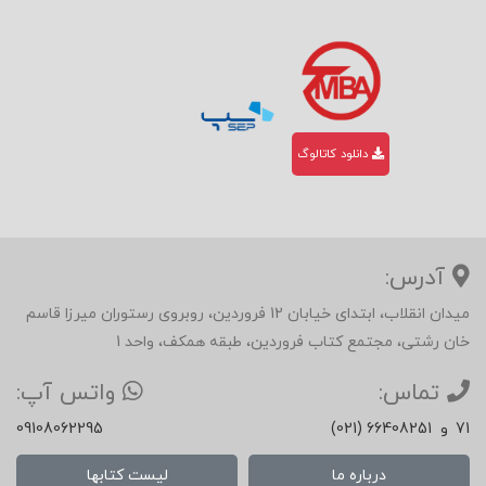
دانلود کاتالوگ
آدرس:
میدان انقلاب، ابتدای خیابان 12 فروردین، روبروی رستوران میرزا قاسم
خان رشتی، مجتمع کتاب فروردین، طبقه همکف، واحد 1
تماس:
واتس آپ:
71
و
(021) 66408251
09108062295
درباره ما
لیست کتابها