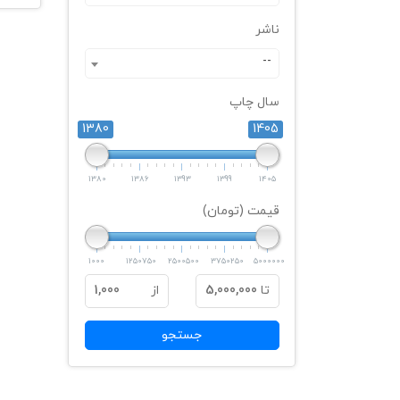
ناشر
--
سال چاپ
1380
1405
1380
1386
1393
1399
1405
قیمت (تومان)
1000
1250750
2500500
3750250
5000000
تا
5,000,000
از
1,000
جستجو