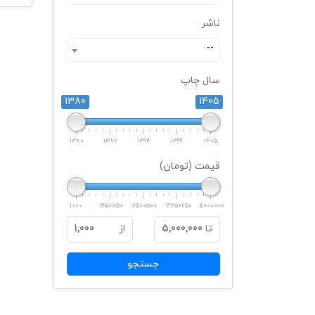
ناشر
--
سال چاپ
1380
1405
1380
1386
1393
1399
1405
قیمت (تومان)
1000
1250750
2500500
3750250
5000000
تا
5,000,000
از
1,000
جستجو