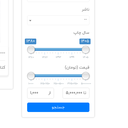
ناشر
--
سال چاپ
1380
1405
,000
1380
1386
1393
1399
1405
قیمت (تومان)
1000
1250750
2500500
3750250
5000000
تا
5,000,000
از
1,000
جستجو