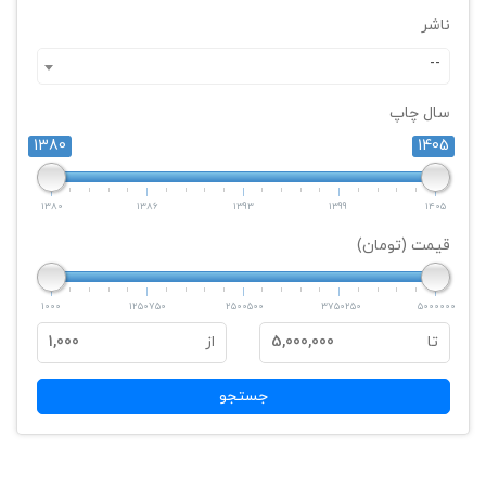
ناشر
--
سال چاپ
1380
1405
1380
1386
1393
1399
1405
قیمت (تومان)
1000
1250750
2500500
3750250
5000000
تا
5,000,000
از
1,000
جستجو