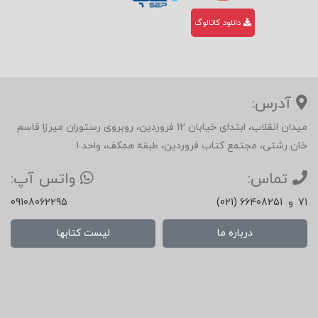
دانلود کاتالوگ
آدرس:
میدان انقلاب، ابتدای خیابان 12 فروردین، روبروی رستوران میرزا قاسم
خان رشتی، مجتمع کتاب فروردین، طبقه همکف، واحد 1
تماس:
واتس آپ:
71
و
(021) 66408251
09108062295
درباره ما
لیست کتابها