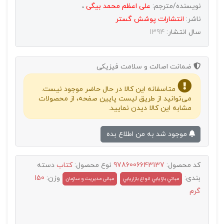
نویسنده/مترجم:
علی اعظم محمد بیگی
،
ناشر:
انتشارات پوشش گستر
سال انتشار:
1394
ضمانت اصالت و سلامت فیزیکی
متاسفانه این کالا در حال حاضر موجود نیست.
می‌توانید از طریق لیست پایین صفحه، از محصولات
مشابه این کالا دیدن نمایید.
موجود شد به من اطلاع بده
کد محصول:
9786006643137
نوع محصول:
کتاب
دسته
بندی:
وزن:
150
مباتي بازايابي انواع بازاريابي
مبانی مدیریت و سازمان
گرم