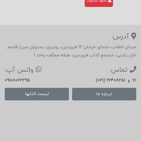
دانلود کاتالوگ
آدرس:
میدان انقلاب، ابتدای خیابان 12 فروردین، روبروی رستوران میرزا قاسم
خان رشتی، مجتمع کتاب فروردین، طبقه همکف، واحد 1
تماس:
واتس آپ:
71
و
(021) 66408251
09108062295
درباره ما
لیست کتابها