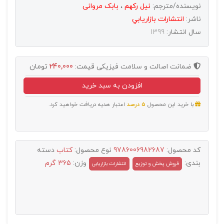
نویسنده/مترجم:
نیل رکهم
،
بابک مروانی
ناشر:
انتشارات بازاريابي
سال انتشار:
1399
ضمانت اصالت و سلامت فیزیکی
قیمت:
240,000
تومان
افزودن به سبد خرید
با خرید این محصول
5 درصد
اعتبار هدیه دریافت خواهید کرد.
کد محصول:
9786006982687
نوع محصول:
کتاب
دسته
بندی:
وزن:
365 گرم
فروش پخش و توزيع
انتشارات بازاریابی