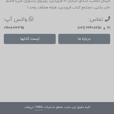
میدان انقلاب، ابتدای خیابان 12 فروردین، روبروی رستوران میرزا قاسم
خان رشتی، مجتمع کتاب فروردین، طبقه همکف، واحد 1
تماس:
واتس آپ:
71
و
(021) 66408251
09108062295
درباره ما
لیست کتابها
کلیه حقوق این سایت متعلق به شرکت
TMBA
می‌باشد.