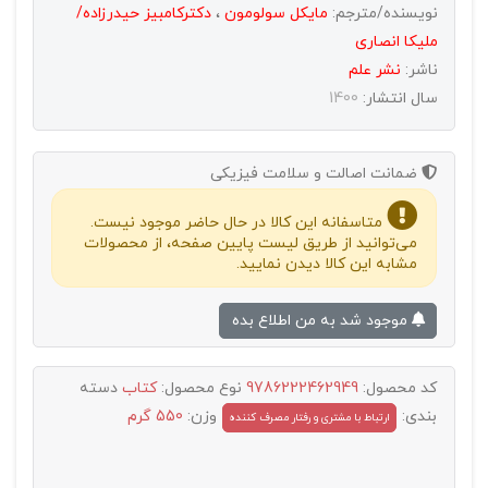
نویسنده/مترجم:
مایکل سولومون
،
دکترکامبیز حیدرزاده/
ملیکا انصاری
ناشر:
نشر علم
سال انتشار:
1400
ضمانت اصالت و سلامت فیزیکی
متاسفانه این کالا در حال حاضر موجود نیست.
می‌توانید از طریق لیست پایین صفحه، از محصولات
مشابه این کالا دیدن نمایید.
موجود شد به من اطلاع بده
کد محصول:
9786222462949
نوع محصول:
کتاب
دسته
بندی:
وزن:
550 گرم
ارتباط با مشتری و رفتار مصرف کننده