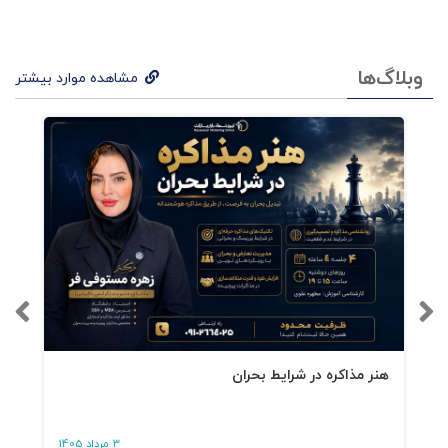
(چرا همه ما به تغذیه روحی-روانی نیاز داریم ؟
وبلاگ‌ها
بخش 7. چگونه میتوان روابط نفوذناپذیر برقرار کرد
مشاهده موارد بیشتر
هنر مذاکره در شرایط بحران
3 مرداد 1405