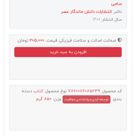
سامی
ناشر:
انتشارات دانش ماندگار عصر
سال انتشار:
1401
ضمانت اصالت و سلامت فیزیکی
قیمت:
205,000
تومان
افزودن به سبد خرید
کد محصول:
7860086085239
نوع محصول:
کتاب
دسته
بندی:
وزن:
850 گرم
توسعه فردي و روانشناسي موفقيت