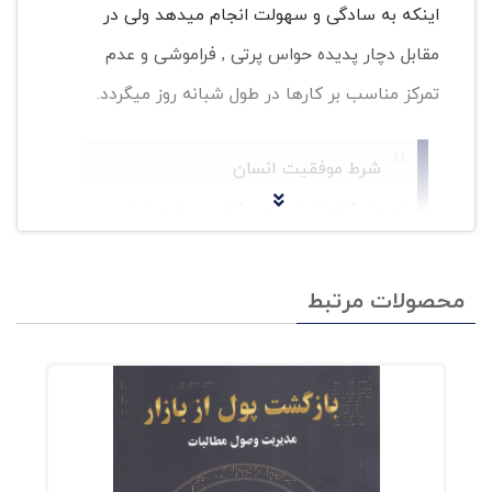
اینکه به سادگی و سهولت انجام میدهد ولی در
مقابل دچار پدیده حواس پرتی , فراموشی و عدم
تمرکز مناسب بر کارها در طول شبانه روز میگردد.
شرط موفقیت انسان
امروزی"نفوذناپذیربودن" است به عبارت
ساده تر باید بتوانیم بر امور جاری در زندگی
و کسب و کارمان و آنچه که ذهن ما را حتی
محصولات مرتبط
در دقایقی در تسخیر خود در می آورد غلبه
کرده و از مسیر خود منحرف نگردیم.
فهرست کتاب نفوذ ناپذیر