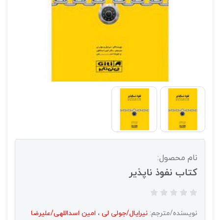
نام محصول:
کتاب نفوذ ناپذیر
نویسنده/مترجم:
نیرایال/جولی لی
،
امین اسداللهی/علیرضا