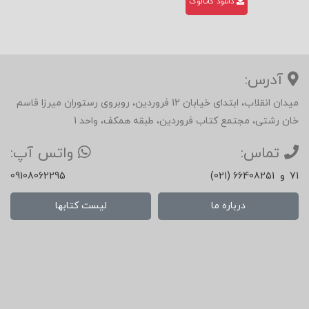
دانلود کاتالوگ
آدرس:
میدان انقلاب، ابتدای خیابان 12 فروردین، روبروی رستوران میرزا قاسم
خان رشتی، مجتمع کتاب فروردین، طبقه همکف، واحد 1
تماس:
واتس آپ:
71
و
(021) 66408251
09108062295
درباره ما
لیست کتابها