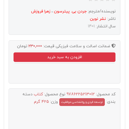
نویسنده/مترجم:
جردن بی. پیترسون
،
زهرا فروزش
ناشر:
نشر نوين
سال انتشار:
1401
ضمانت اصالت و سلامت فیزیکی
قیمت:
230,000
تومان
افزودن به سبد خرید
کد محصول:
9786225213012
نوع محصول:
کتاب
دسته
بندی:
وزن:
425 گرم
توسعه فردی و روانشناسی موفقیت