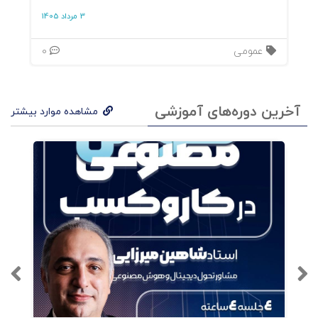
3 مرداد 1405
قانون ششم
ایدئولوژی را رها کنید
عمومی
0
قانون هفتم
برای حداقل یک هدف تا جایی که در
توانتان ،است، به سختی کار کنید و ببینید چه
آخرین دوره‌های آموزشی
مشاهده موارد بیشتر
اتفاقی می افتد
قانون هشتم
سعی کنید در منزل خود یکی از اتاقها
را به زیباترین شکل ممکن بیارایید
قانون نهم
اگر خاطرات گذشته هنوز شما را آشفته
میکنند آنها را با دقت و به طور کامل بنویسید
قانون دهم
برنامه ریزی کنید و با جدیت تلاش کنید