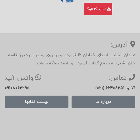
دانلود کاتالوگ
آدرس:
میدان انقلاب، ابتدای خیابان 12 فروردین، روبروی رستوران میرزا قاسم
خان رشتی، مجتمع کتاب فروردین، طبقه همکف، واحد 1
تماس:
واتس آپ:
71
و
(021) 66408251
09108062295
درباره ما
لیست کتابها