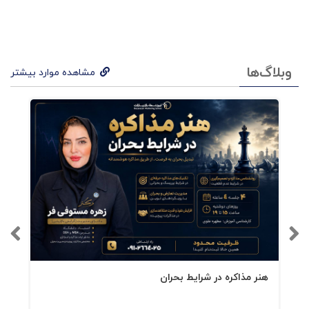
قانون اول
نهادهای اجتماعی یا دستاوردهای نوآورانه
را سهل انگارانه تحقیر نکنید
وبلاگ‌ها
مشاهده موارد بیشتر
قانون دوم
تصور کنید که میتوانید به چه کسی
تبدیل شوید و سپس تنها بر همان هدف تمرکز کنید
قانون سوم
مسائل ناخوشایند را در ابهام پنهان
نکنید
قانون چهارم
توجه داشته باشید فرصتها در جایی
پنهان میشوند که مسئولیت پذیری نادیده گرفته
شده است
هنر مذاکره در شرایط بحران
قانون پنجم
کاری را انجام ندهید که از آن متنفرید