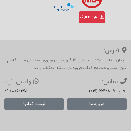
دانلود کاتالوگ
آدرس:
میدان انقلاب، ابتدای خیابان 12 فروردین، روبروی رستوران میرزا قاسم
خان رشتی، مجتمع کتاب فروردین، طبقه همکف، واحد 1
تماس:
واتس آپ:
71
و
(021) 66408251
09108062295
درباره ما
لیست کتابها