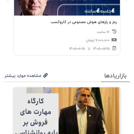
خلاصه فصل
راز تامل
رمز و رازهای هوش مصنوعی در کاروکسب
16 ساعت
تمرین خود-تاملی
7,000,000
تومان
مراقبه
1405-05-25
تا
1405-06-15
رویداد نویسی
دیدگاههای بیرونی
بازاریادها
مشاهده موارد بیشتر
داستان دو سگ
خلاصه فصل
نتیجه گیری