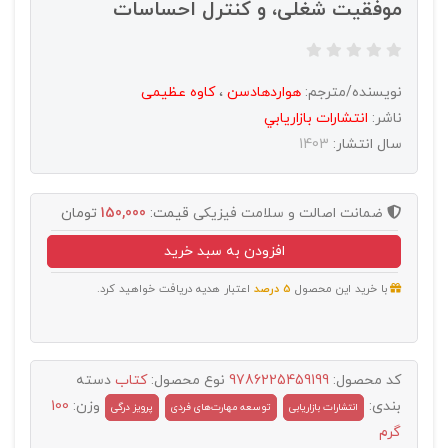
موفقیت شغلی، و کنترل احساسات
نویسنده/مترجم:
هواردهادسن
،
کاوه عظیمی
ناشر:
انتشارات بازاريابي
سال انتشار:
1403
ضمانت اصالت و سلامت فیزیکی
قیمت:
150,000
تومان
افزودن به سبد خرید
با خرید این محصول
5 درصد
اعتبار هدیه دریافت خواهید کرد.
کد محصول:
9786225459199
نوع محصول:
کتاب
دسته
بندی:
وزن:
100
انتشارات بازاریابی
توسعه مهارت‌های فردی
پرویز درگی
گرم