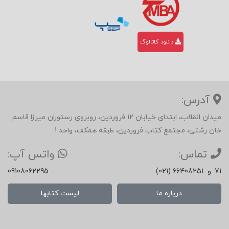
دانلود کاتالوگ
آدرس:
میدان انقلاب، ابتدای خیابان 12 فروردین، روبروی رستوران میرزا قاسم
خان رشتی، مجتمع کتاب فروردین، طبقه همکف، واحد 1
تماس:
واتس آپ:
71
و
(021) 66408251
09108062295
درباره ما
لیست کتابها