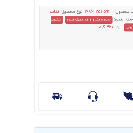
د محصول:
9786225459120
نوع محصول:
کتاب
سته بندی:
ارتباط با مشتري و رفتار مصرف کننده
انتشارات
وزن:
420 گرم
اریابی