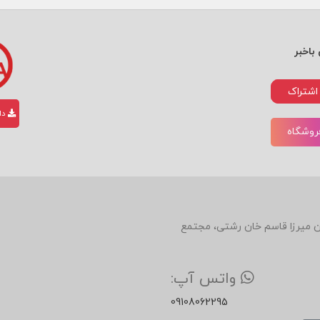
ی
باخبر
اشتراک
دان
فروشگاه
دین، روبروی رستوران میرزا قاسم خان رشتی، مجتمع
واتس آپ:
09108062295