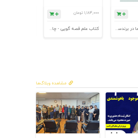
1,184,000
تومان
780,000
تومان
کتاب کهن الگوها در برندسازی - ابزاری برای خلاقها و استراتژیست ها
کتاب علم قصه گویی - چاپ سوم
کتاب هنر متقاعد
مشاهده وبلاگ‌ها