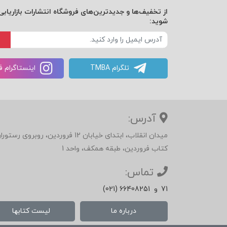
از تخفیف‌ها و جدیدترین‌های فروشگاه انتشارات بازاریابی 
شوید:
تلگرام TMBA
اینستاگرام 
آدرس:
میدان انقلاب، ابتدای خیابان 12 فرور
کتاب فروردین، طبقه همکف، واحد 1
تماس:
71
و
(021) 66408251
درباره ما
لیست کتابها