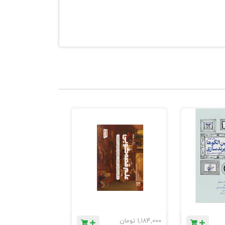
1,184,000
تومان
780,000
تومان