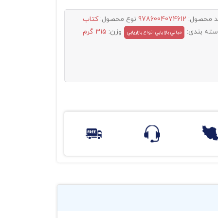
د محصول:
9786004074612
نوع محصول:
کتاب
سته بندی:
وزن:
315 گرم
مباتي بازايابي انواع بازاريابي