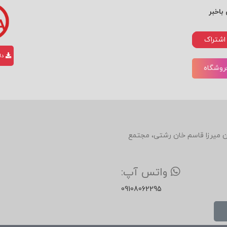
باخبر
اشتراک
دان
فروشگاه
دین، روبروی رستوران میرزا قاسم خان رشتی، مجتمع
واتس آپ:
09108062295