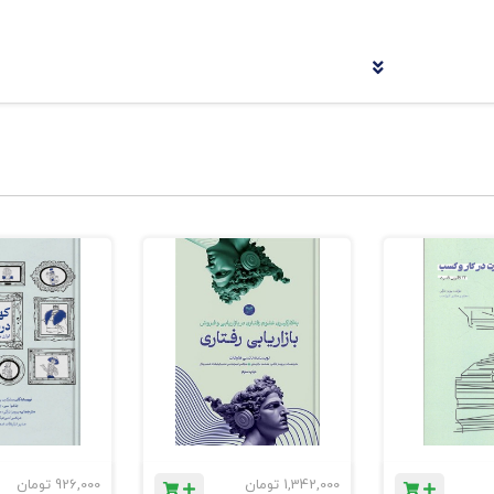
مالی
الی
1,342,000
تومان
926,000
تومان