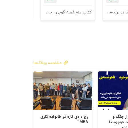
کتاب کهن الگوها در برندسازی - ابزاری برای خلاقها و استراتژیست ها
کتاب علم قصه گویی - چاپ سوم
کتاب هنر متقاعد
مشاهده وبلاگ‌ها
 از جنگ و
رخ دادی تازه در خانواده کاری
ط موجود تا
TMBA
ندی