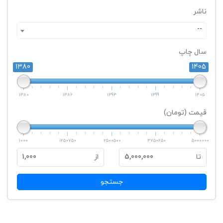
ناشر
--
سال چاپ
1380
1405
1380
1386
1393
1399
1405
قیمت (تومان)
1000
1250750
2500500
3750250
5000000
تا
5,000,000
از
1,000
جستجو