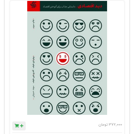
372,000
تومان