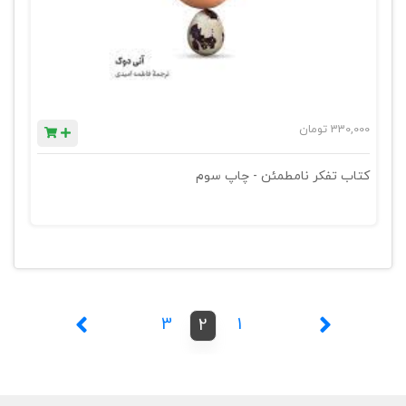
330,000
تومان
کتاب تفکر نامطمئن - چاپ سوم
3
1
2