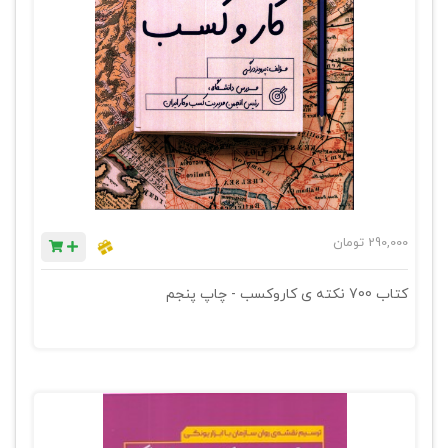
290,000
تومان
کتاب 700 نکته ی کاروکسب - چاپ پنجم