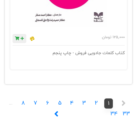
125,000
تومان
کتاب کلمات جادویی فروش - چاپ پنجم
...
8
7
6
5
4
3
2
1
34
33