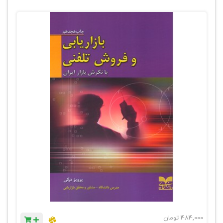
484,000
تومان