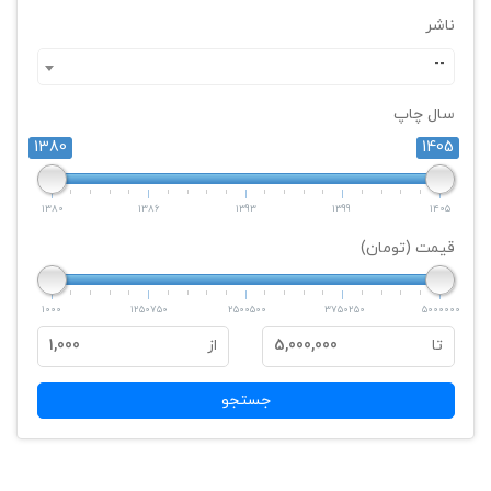
ناشر
--
سال چاپ
1380
1405
1380
1386
1393
1399
1405
قیمت (تومان)
1000
1250750
2500500
3750250
5000000
تا
5,000,000
از
1,000
جستجو