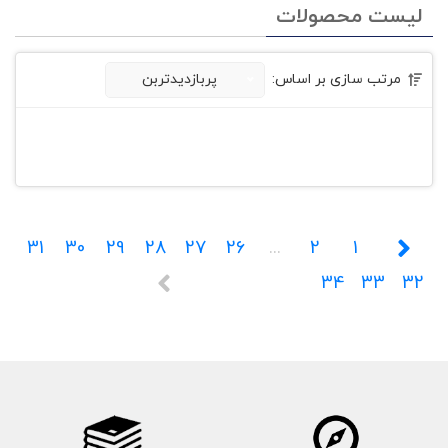
لیست محصولات
مرتب سازی بر اساس:
پربازدیدتربن
31
30
29
28
27
26
...
2
1
34
33
32