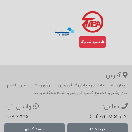
دانلود کاتالوگ
آدرس:
میدان انقلاب، ابتدای خیابان 12 فروردین، روبروی رستوران میرزا قاسم
خان رشتی، مجتمع کتاب فروردین، طبقه همکف، واحد 1
تماس:
واتس آپ:
71
و
(021) 66408251
09108062295
درباره ما
لیست کتابها