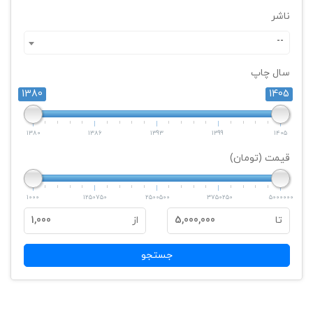
ناشر
--
سال چاپ
1380
1405
1380
1386
1393
1399
1405
قیمت (تومان)
1000
1250750
2500500
3750250
5000000
تا
5,000,000
از
1,000
جستجو