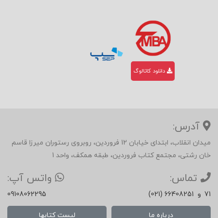
دانلود کاتالوگ
آدرس:
میدان انقلاب، ابتدای خیابان 12 فروردین، روبروی رستوران میرزا قاسم
خان رشتی، مجتمع کتاب فروردین، طبقه همکف، واحد 1
تماس:
واتس آپ:
71
و
(021) 66408251
09108062295
درباره ما
لیست کتابها